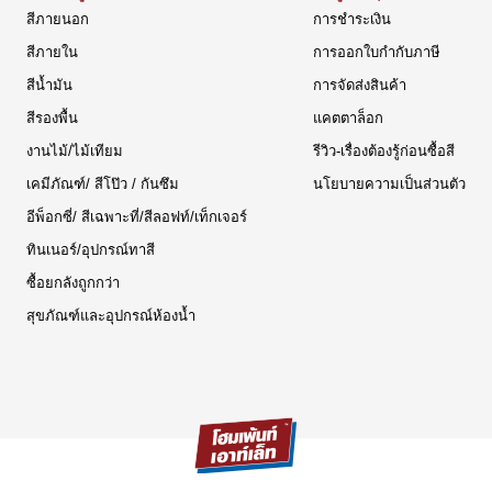
สีภายนอก
การชำระเงิน
สีภายใน
การออกใบกำกับภาษี
สีน้ำมัน
การจัดส่งสินค้า
สีรองพื้น
แคตตาล็อก
งานไม้/ไม้เทียม
รีวิว-เรื่องต้องรู้ก่อนซื้อสี
เคมีภัณฑ์/ สีโป๊ว / กันซึม
นโยบายความเป็นส่วนตัว
อีพ็อกซี่/ สีเฉพาะที่/สีลอฟท์/เท็กเจอร์
ทินเนอร์/อุปกรณ์ทาสี
ซื้อยกลังถูกกว่า
สุขภัณฑ์และอุปกรณ์ห้องน้ำ