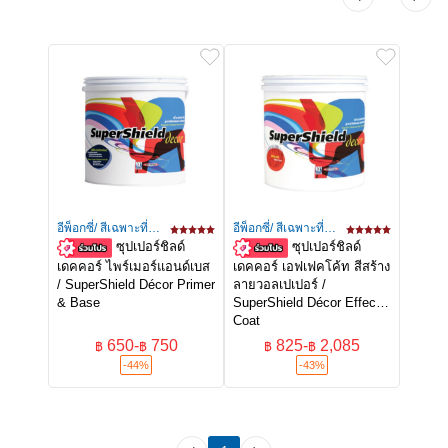
อีพ็อกซี่/ สีเฉพาะที่/สี
อีพ็อกซี่/ สีเฉพาะที่/สี
ซุปเปอร์ชิลด์
ซุปเปอร์ชิลด์
ลอฟท์/เท็กเจอร์
ลอฟท์/เท็กเจอร์
เดคคอร์ ไพร์เมอร์แอนด์เบส
เดคคอร์ เอฟเฟคโค้ท สีสร้าง
/ SuperShield Décor Primer
ลายวอลเปเปอร์ /
& Base
SuperShield Décor Effect
Coat
650
-
750
825
-
2,085
฿
฿
฿
฿
-44%
-43%