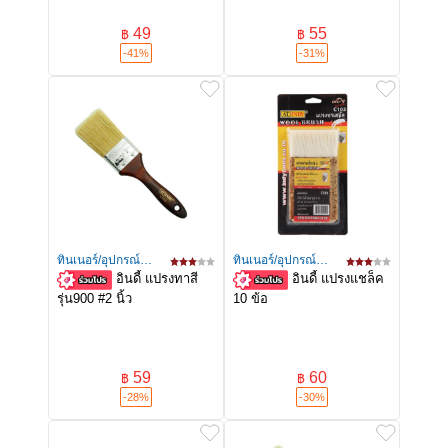
49
55
฿
฿
-41%
-31%
ทินเนอร์/อุปกรณ์
ทินเนอร์/อุปกรณ์
อินดี้ แปรงทาสี
อินดี้ แปรงแชล็ค
ทาสี
ทาสี
รุ่น900 #2 นิ้ว
10 ข้อ
59
60
฿
฿
-28%
-30%