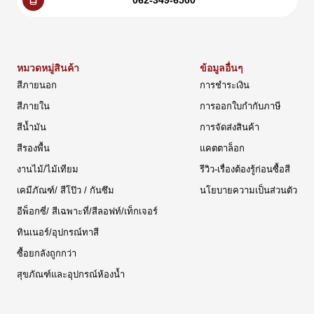
หมวดหมู่สินค้า
ข้อมูลอื่นๆ
สีภายนอก
การชำระเงิน
สีภายใน
การออกใบกำกับภาษี
สีน้ำมัน
การจัดส่งสินค้า
สีรองพื้น
แคตตาล็อก
งานไม้/ไม้เทียม
รีวิว-เรื่องต้องรู้ก่อนซื้อสี
เคมีภัณฑ์/ สีโป๊ว / กันซึม
นโยบายความเป็นส่วนตัว
อีพ็อกซี่/ สีเฉพาะที่/สีลอฟท์/เท็กเจอร์
ทินเนอร์/อุปกรณ์ทาสี
ซื้อยกลังถูกกว่า
สุขภัณฑ์และอุปกรณ์ห้องน้ำ