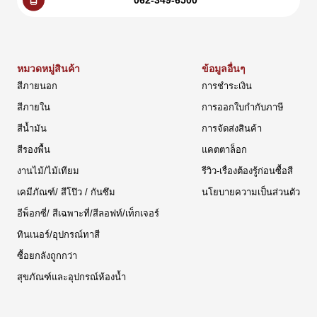
หมวดหมู่สินค้า
ข้อมูลอื่นๆ
สีภายนอก
การชำระเงิน
สีภายใน
การออกใบกำกับภาษี
สีน้ำมัน
การจัดส่งสินค้า
สีรองพื้น
แคตตาล็อก
งานไม้/ไม้เทียม
รีวิว-เรื่องต้องรู้ก่อนซื้อสี
เคมีภัณฑ์/ สีโป๊ว / กันซึม
นโยบายความเป็นส่วนตัว
อีพ็อกซี่/ สีเฉพาะที่/สีลอฟท์/เท็กเจอร์
ทินเนอร์/อุปกรณ์ทาสี
ซื้อยกลังถูกกว่า
สุขภัณฑ์และอุปกรณ์ห้องน้ำ