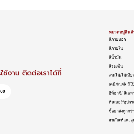
หมวดหมู่สินค้
สีภายนอก
สีภายใน
สีน้ำมัน
สีรองพื้น
ช้งาน ติดต่อเราได้ที่
งานไม้/ไม้เทีย
เคมีภัณฑ์/ สีโป
500
อีพ็อกซี่/ สีเฉพ
ทินเนอร์/อุปกร
ซื้อยกลังถูกกว่
สุขภัณฑ์และอุ