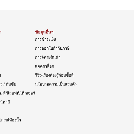
า
ข้อมูลอื่นๆ
การชำระเงิน
การออกใบกำกับภาษี
การจัดส่งสินค้า
แคตตาล็อก
ม
รีวิว-เรื่องต้องรู้ก่อนซื้อสี
๊ว / กันซึม
นโยบายความเป็นส่วนตัว
าะที่/สีลอฟท์/เท็กเจอร์
ณ์ทาสี
า
ปกรณ์ห้องน้ำ